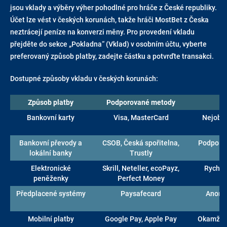
jsou vklady a výběry výher pohodlné pro hráče z České republiky.
Účet lze vést v českých korunách, takže hráči MostBet z Česka
neztrácejí peníze na konverzi měny. Pro provedení vkladu
přejděte do sekce „Pokladna“ (Vklad) v osobním účtu, vyberte
preferovaný způsob platby, zadejte částku a potvrďte transakci.
Dostupné způsoby vkladu v českých korunách:
Způsob platby
Podporované metody
Bankovní karty
Visa, MasterCard
Nejoblí
Bankovní převody a
CSOB, Česká spořitelna,
Podpora 
lokální banky
Trustly
Elektronické
Skrill, Neteller, ecoPayz,
Rychlé 
peněženky
Perfect Money
Předplacené systémy
Paysafecard
Anonym
Mobilní platby
Google Pay, Apple Pay
Okamžité