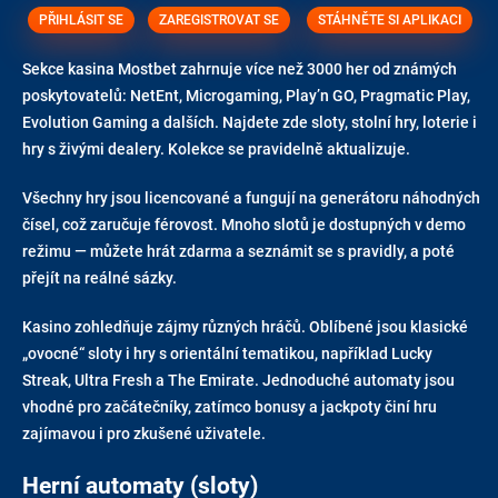
PŘIHLÁSIT SE
ZAREGISTROVAT SE
STÁHNĚTE SI APLIKACI
Sekce kasina Mostbet zahrnuje více než 3000 her od známých
poskytovatelů: NetEnt, Microgaming, Play’n GO, Pragmatic Play,
Evolution Gaming a dalších. Najdete zde sloty, stolní hry, loterie i
hry s živými dealery. Kolekce se pravidelně aktualizuje.
Všechny hry jsou licencované a fungují na generátoru náhodných
čísel, což zaručuje férovost. Mnoho slotů je dostupných v demo
režimu — můžete hrát zdarma a seznámit se s pravidly, a poté
přejít na reálné sázky.
Kasino zohledňuje zájmy různých hráčů. Oblíbené jsou klasické
„ovocné“ sloty i hry s orientální tematikou, například Lucky
Streak, Ultra Fresh a The Emirate. Jednoduché automaty jsou
vhodné pro začátečníky, zatímco bonusy a jackpoty činí hru
zajímavou i pro zkušené uživatele.
Herní automaty (sloty)