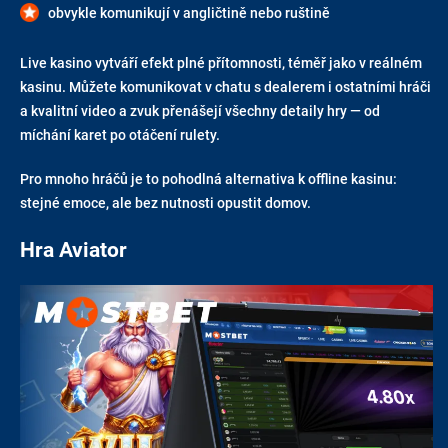
obvykle komunikují v angličtině nebo ruštině
Live kasino vytváří efekt plné přítomnosti, téměř jako v reálném
kasinu. Můžete komunikovat v chatu s dealerem i ostatními hráči
a kvalitní video a zvuk přenášejí všechny detaily hry — od
míchání karet po otáčení rulety.
Pro mnoho hráčů je to pohodlná alternativa k offline kasinu:
stejné emoce, ale bez nutnosti opustit domov.
Hra Aviator