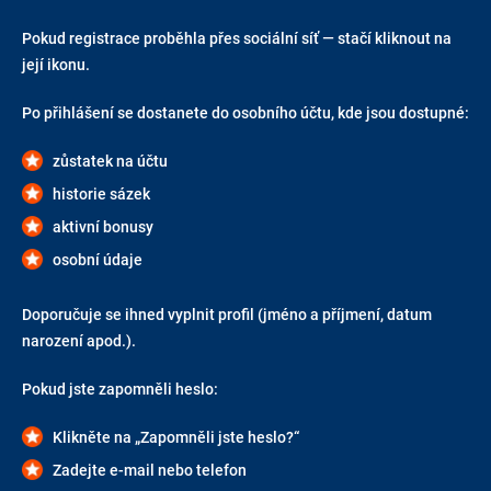
Pokud registrace proběhla přes sociální síť — stačí kliknout na
její ikonu.
Po přihlášení se dostanete do osobního účtu, kde jsou dostupné:
zůstatek na účtu
historie sázek
aktivní bonusy
osobní údaje
Doporučuje se ihned vyplnit profil (jméno a příjmení, datum
narození apod.).
Pokud jste zapomněli heslo:
Klikněte na „Zapomněli jste heslo?“
Zadejte e-mail nebo telefon