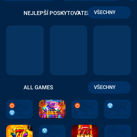
VŠECHNY
NEJLEPŠÍ POSKYTOVATELÉ
ALL GAMES
VŠECHNY