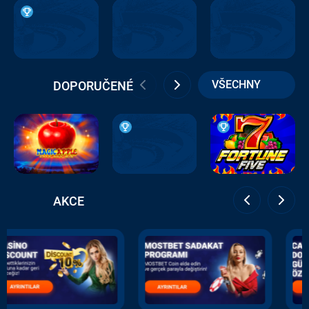
VŠECHNY
DOPORUČENÉ
AKCE