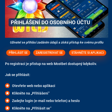
Uživatel se přihlásí zadáním údajů a získá přístup ke svému profilu
PŘIHLÁSIT SE
ZAREGISTROVAT SE
STÁHNĚTE SI APLIKACI
Po registraci je přístup na web Mostbet dostupný kdykoliv.
Jak se přihlásit:
Otevřete web nebo aplikaci
Klikněte na „Přihlášení“
Zadejte login (e-mail nebo telefon) a heslo
Klikněte na „Přihlásit se“