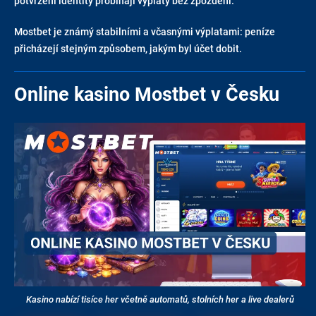
potvrzení identity probíhají výplaty bez zpoždění.
Mostbet je známý stabilními a včasnými výplatami: peníze
přicházejí stejným způsobem, jakým byl účet dobit.
Online kasino Mostbet v Česku
Kasino nabízí tisíce her včetně automatů, stolních her a live dealerů