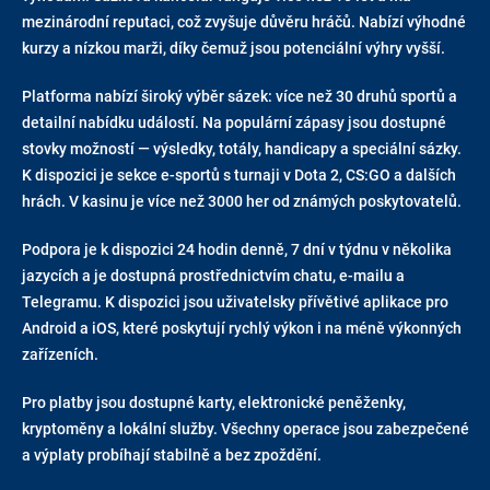
mezinárodní reputaci, což zvyšuje důvěru hráčů. Nabízí výhodné
kurzy a nízkou marži, díky čemuž jsou potenciální výhry vyšší.
Platforma nabízí široký výběr sázek: více než 30 druhů sportů a
detailní nabídku událostí. Na populární zápasy jsou dostupné
stovky možností — výsledky, totály, handicapy a speciální sázky.
K dispozici je sekce e-sportů s turnaji v Dota 2, CS:GO a dalších
hrách. V kasinu je více než 3000 her od známých poskytovatelů.
Podpora je k dispozici 24 hodin denně, 7 dní v týdnu v několika
jazycích a je dostupná prostřednictvím chatu, e-mailu a
Telegramu. K dispozici jsou uživatelsky přívětivé aplikace pro
Android a iOS, které poskytují rychlý výkon i na méně výkonných
zařízeních.
Pro platby jsou dostupné karty, elektronické peněženky,
kryptoměny a lokální služby. Všechny operace jsou zabezpečené
a výplaty probíhají stabilně a bez zpoždění.