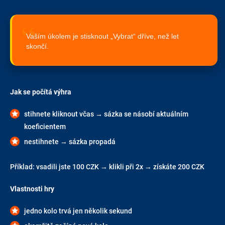
Vaším úkolem je stisknout „Vybrat“ dříve, než let
skončí.
Jak se počítá výhra
stihnete kliknout včas → sázka se násobí aktuálním
koeficientem
nestihnete → sázka propadá
Příklad: vsadili jste 100 CZK → klikli při 2x → získáte 200 CZK
Vlastnosti hry
jedno kolo trvá jen několik sekund