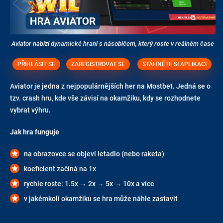
Aviator nabízí dynamické hraní s násobičem, který roste v reálném čase
PŘIHLÁSIT SE
ZAREGISTROVAT SE
STÁHNĚTE SI APLIKACI
Aviator je jedna z nejpopulárnějších her na Mostbet. Jedná se o
tzv. crash hru, kde vše závisí na okamžiku, kdy se rozhodnete
vybrat výhru.
Jak hra funguje
na obrazovce se objeví letadlo (nebo raketa)
koeficient začíná na 1x
rychle roste: 1.5x → 2x → 5x → 10x a více
v jakémkoli okamžiku se hra může náhle zastavit