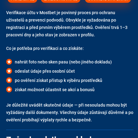
Verifikace účtu v Mostbet je povinný proces pro ochranu
uživatelů a prevenci podvodů. Obvykle je vyžadována po
registraci a před prvním výběrem prostředků. Ověření trvá 1–3
pracovní dny a jeho stav je zobrazen v profilu.
Co je potřeba pro verifikaci a co získáte:
nahrát foto nebo sken pasu (nebo jiného dokladu)
odeslat údaje přes osobní účet
po ověření získat přístup k výběru prostředků
získat možnost účastnit se akcí a bonusů
Je důležité uvádět skutečné údaje — při nesouladu mohou být
vyžádány další dokumenty. Všechny údaje zůstávají důvěrné a po
ověření probíhají výplaty rychle a bezpečně.