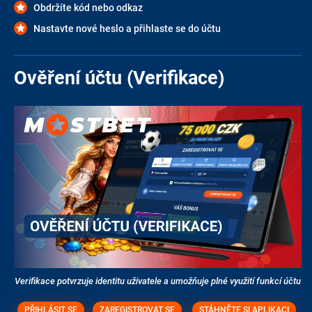
Obdržíte kód nebo odkaz
Nastavte nové heslo a přihlaste se do účtu
Ověření účtu (Verifikace)
Verifikace potvrzuje identitu uživatele a umožňuje plné využití funkcí účtu
PŘIHLÁSIT SE
ZAREGISTROVAT SE
STÁHNĚTE SI APLIKACI