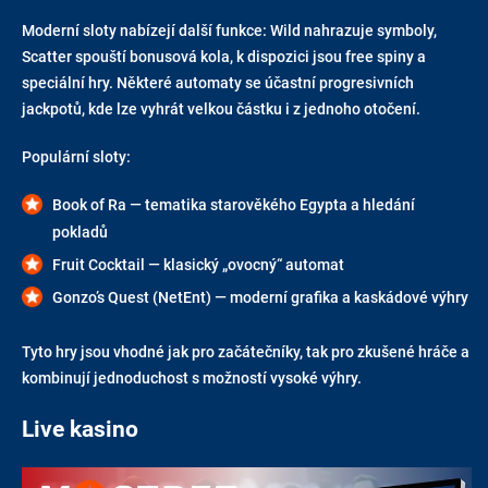
Moderní sloty nabízejí další funkce: Wild nahrazuje symboly,
Scatter spouští bonusová kola, k dispozici jsou free spiny a
speciální hry. Některé automaty se účastní progresivních
jackpotů, kde lze vyhrát velkou částku i z jednoho otočení.
Populární sloty:
Book of Ra — tematika starověkého Egypta a hledání
pokladů
Fruit Cocktail — klasický „ovocný“ automat
Gonzo’s Quest (NetEnt) — moderní grafika a kaskádové výhry
Tyto hry jsou vhodné jak pro začátečníky, tak pro zkušené hráče a
kombinují jednoduchost s možností vysoké výhry.
Live kasino