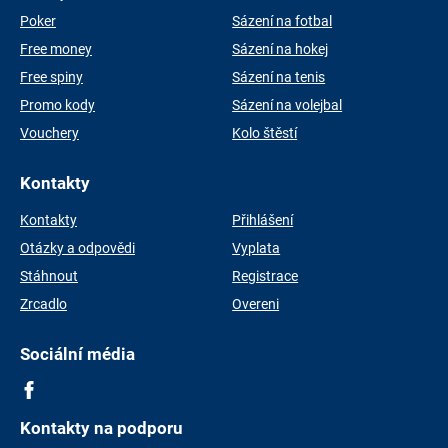
Poker
Sázení na fotbal
Free money
Sázení na hokej
Free spiny
Sázení na tenis
Promo kody
Sázení na volejbal
Vouchery
Kolo štěstí
Kontakty
Kontakty
Přihlášení
Otázky a odpovědi
Vyplata
Stáhnout
Registrace
Zrcadlo
Overeni
Sociální média
Kontakty na podporu