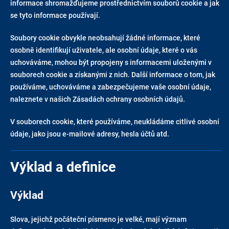
informace shromažďujeme prostřednictvím souborů cookie a jak
se tyto informace používají.
Soubory cookie obvykle neobsahují žádné informace, které
osobně identifikují uživatele, ale osobní údaje, které o vás
uchováváme, mohou být propojeny s informacemi uloženými v
souborech cookie a získanými z nich. Další informace o tom, jak
používáme, uchováváme a zabezpečujeme vaše osobní údaje,
naleznete v našich Zásadách ochrany osobních údajů.
V souborech cookie, které používáme, neukládáme citlivé osobní
údaje, jako jsou e-mailové adresy, hesla účtů atd.
Výklad a definice
Výklad
Slova, jejichž počáteční písmeno je velké, mají význam