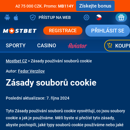
Získejte bonus
Až 75 000 CZK. Promo:
MB114Y
PŘÍSTUP NA WEB
PŘIHLÁSIT SE
REGISTRACE
SPORTY
CASINO
KOUP
Mostbet CZ
>
Zásady používání souborů cookie
Autor:
Fedor Verzilov
Zásady souborů cookie
Poslední aktualizace: 7. října 2024
Tyto Zásady používání souborů cookie vysvětlují, co jsou soubory
cookie a jak je používáme. Měli byste si přečíst tyto zásady,
abyste pochopili, jaké typy souborů cookie používáme nebo jaké