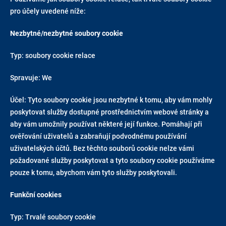
pro účely uvedené níže:
Nezbytné/nezbytné soubory cookie
Typ: soubory cookie relace
Spravuje: We
Účel: Tyto soubory cookie jsou nezbytné k tomu, aby vám mohly
poskytovat služby dostupné prostřednictvím webové stránky a
aby vám umožnily používat některé její funkce. Pomáhají při
ověřování uživatelů a zabraňují podvodnému používání
uživatelských účtů. Bez těchto souborů cookie nelze vámi
požadované služby poskytovat a tyto soubory cookie používáme
pouze k tomu, abychom vám tyto služby poskytovali.
Funkční cookies
Typ: Trvalé soubory cookie