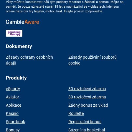
Vždy můžete kontaktovat náš tým podpory Mostbet s žádostí o pomoc. Mějte na
paměti, že pouze uživatelé starší 18 let a nacházející se v oblastech, kde jsou
online hazardní hry legální, mohou hrát. Hrajte prosím zodpovědně.
Dokumenty
Zásady ochrany osobních
Zásady používání souborů
údajů
cookie
Produkty
eSporty
30 roztočení zdarma
Aviator
30 roztočení zdarma
Aplikace
Žádný bonus za vklad
Kasino
Roulette
Sportbook
Registrační bonus
Bonusy
Sázení na basketbal