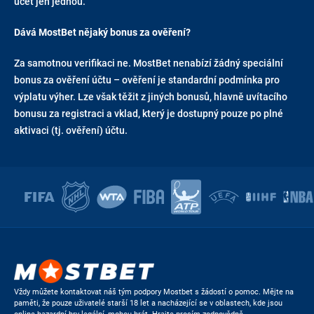
účet jen jednou.
Dává MostBet nějaký bonus za ověření?
Za samotnou verifikaci ne. MostBet nenabízí žádný speciální
bonus za ověření účtu – ověření je standardní podmínka pro
výplatu výher. Lze však těžit z jiných bonusů, hlavně uvítacího
bonusu za registraci a vklad, který je dostupný pouze po plné
aktivaci (tj. ověření) účtu.
Vždy můžete kontaktovat náš tým podpory Mostbet s žádostí o pomoc. Mějte na
paměti, že pouze uživatelé starší 18 let a nacházející se v oblastech, kde jsou