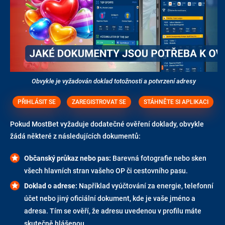
Obvykle je vyžadován doklad totožnosti a potvrzení adresy
PŘIHLÁSIT SE
ZAREGISTROVAT SE
STÁHNĚTE SI APLIKACI
Pokud MostBet vyžaduje dodatečné ověření doklady, obvykle
žádá některé z následujících dokumentů:
Občanský průkaz nebo pas:
Barevná fotografie nebo sken
všech hlavních stran vašeho OP či cestovního pasu.
Doklad o adrese:
Například vyúčtování za energie, telefonní
účet nebo jiný oficiální dokument, kde je vaše jméno a
adresa. Tím se ověří, že adresu uvedenou v profilu máte
skutečně hlášenou.