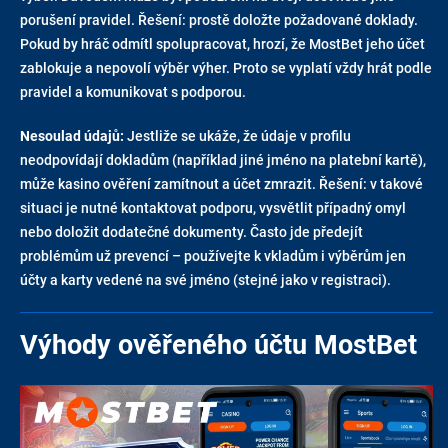
porušení pravidel. Řešení: prostě doložte požadované doklady.
Pokud by hráč odmítl spolupracovat, hrozí, že MostBet jeho účet
zablokuje a nepovolí výběr výher. Proto se vyplatí vždy hrát podle
pravidel a komunikovat s podporou.
Nesoulad údajů:
Jestliže se ukáže, že údaje v profilu
neodpovídají dokladům (například jiné jméno na platební kartě),
může kasino ověření zamítnout a účet zmrazit. Řešení: v takové
situaci je nutné kontaktovat podporu, vysvětlit případný omyl
nebo doložit dodatečné dokumenty. Často jde předejít
problémům už prevencí – používejte k vkladům i výběrům jen
účty a karty vedené na své jméno (stejné jako v registraci).
Výhody ověřeného účtu MostBet