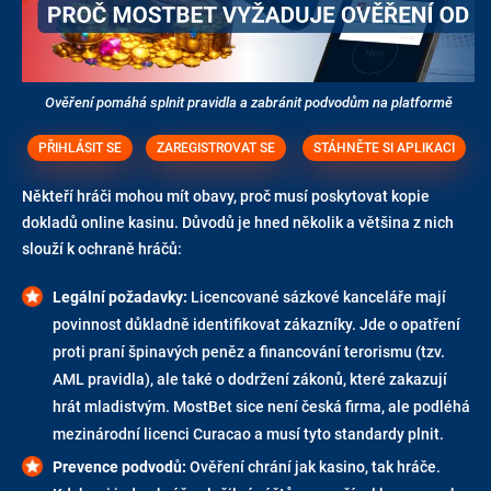
Ověření pomáhá splnit pravidla a zabránit podvodům na platformě
PŘIHLÁSIT SE
ZAREGISTROVAT SE
STÁHNĚTE SI APLIKACI
Někteří hráči mohou mít obavy, proč musí poskytovat kopie
dokladů online kasinu. Důvodů je hned několik a většina z nich
slouží k ochraně hráčů:
Legální požadavky:
Licencované sázkové kanceláře mají
povinnost důkladně identifikovat zákazníky. Jde o opatření
proti praní špinavých peněz a financování terorismu (tzv.
AML pravidla), ale také o dodržení zákonů, které zakazují
hrát mladistvým. MostBet sice není česká firma, ale podléhá
mezinárodní licenci Curacao a musí tyto standardy plnit.
Prevence podvodů:
Ověření chrání jak kasino, tak hráče.