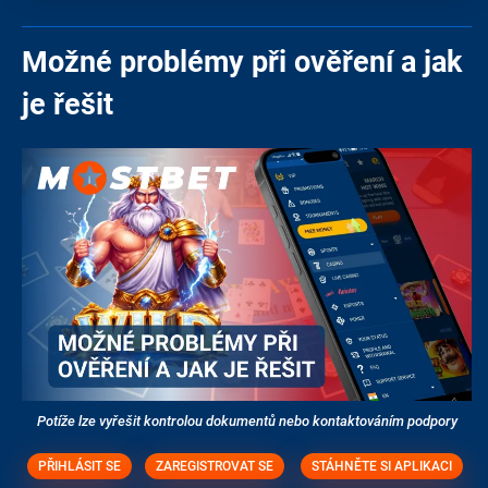
Možné problémy při ověření a jak
je řešit
Potíže lze vyřešit kontrolou dokumentů nebo kontaktováním podpory
PŘIHLÁSIT SE
ZAREGISTROVAT SE
STÁHNĚTE SI APLIKACI