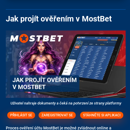
Jak projít ověřením v MostBet
Uživatel nahraje dokumenty a čeká na potvrzení ze strany platformy
PŘIHLÁSIT SE
ZAREGISTROVAT SE
STÁHNĚTE SI APLIKACI
Proces ověření účtu MostBet je možné zvládnout online a