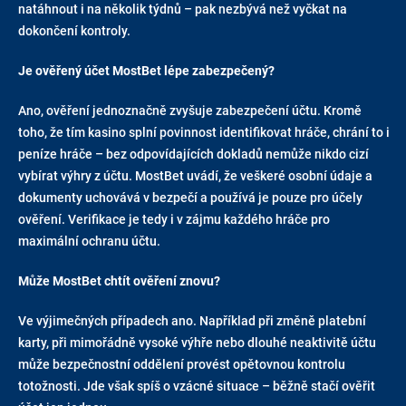
natáhnout i na několik týdnů – pak nezbývá než vyčkat na
dokončení kontroly.
Je ověřený účet MostBet lépe zabezpečený?
Ano, ověření jednoznačně zvyšuje zabezpečení účtu. Kromě
toho, že tím kasino splní povinnost identifikovat hráče, chrání to i
peníze hráče – bez odpovídajících dokladů nemůže nikdo cizí
vybírat výhry z účtu. MostBet uvádí, že veškeré osobní údaje a
dokumenty uchovává v bezpečí a používá je pouze pro účely
ověření. Verifikace je tedy i v zájmu každého hráče pro
maximální ochranu účtu.
Může MostBet chtít ověření znovu?
Ve výjimečných případech ano. Například při změně platební
karty, při mimořádně vysoké výhře nebo dlouhé neaktivitě účtu
může bezpečnostní oddělení provést opětovnou kontrolu
totožnosti. Jde však spíš o vzácné situace – běžně stačí ověřit