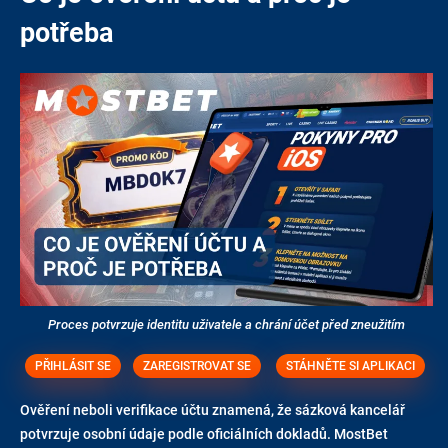
potřeba
Proces potvrzuje identitu uživatele a chrání účet před zneužitím
PŘIHLÁSIT SE
ZAREGISTROVAT SE
STÁHNĚTE SI APLIKACI
Ověření neboli verifikace účtu znamená, že sázková kancelář
potvrzuje osobní údaje podle oficiálních dokladů. MostBet