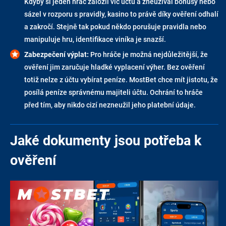
Kdyby si jeden hráč založil víc účtů a zneužíval bonusy nebo
sázel v rozporu s pravidly, kasino to právě díky ověření odhalí
a zakročí. Stejně tak pokud někdo porušuje pravidla nebo
manipuluje hru, identifikace viníka je snazší.
Zabezpečení výplat:
Pro hráče je možná nejdůležitější, že
ověření jim zaručuje hladké vyplacení výher. Bez ověření
totiž nelze z účtu vybírat peníze. MostBet chce mít jistotu, že
posílá peníze správnému majiteli účtu. Ochrání to hráče
před tím, aby nikdo cizí nezneužil jeho platební údaje.
Jaké dokumenty jsou potřeba k
ověření