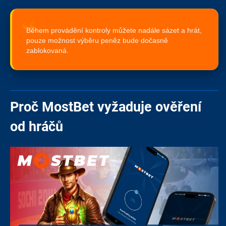
Během provádění kontroly můžete nadále sázet a hrát,
pouze možnost výběru peněz bude dočasně
zablokovaná.
Proč MostBet vyžaduje ověření
od hráčů